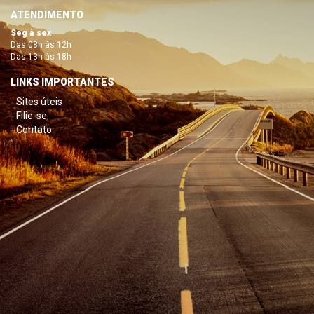
ATENDIMENTO
Seg à sex
Das 08h às 12h
Das 13h às 18h
LINKS IMPORTANTES
- Sites úteis
- Filie-se
- Contato